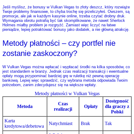
Jeśli myślisz, że bonusy w Vulkan Vegas to złoty deszcz, który rozwiąże
Twoje problemy finansowe, to chyba trochę się przeliczyłeś. Owszem, są
promocje, ale jak w każdym kasynie online, trzeba czytać drobny druk.
Wymagania obrotu potrafią być tak skomplikowane, że nawet Sherlock
Holmes miałby problem je rozgryźć. Zamiast więc liczyć na łatwe
pieniądze, lepiej potraktować bonusy jako dodatek, a nie główną atrakcję.
Metody płatności – czy portfel nie
zostanie zaskoczony?
W Vulkan Vegas można wpłacać i wypłacać środki na kilka sposobów, co
jest standardem w branży. Jednak czas realizacji transakcji i ewentualne
opłaty mogą przypominać bardziej grę w ruletkę niż pewną operację
bankową. Lepiej więc sprawdzić, czy wybrana metoda odpowiada Twoim
potrzebom, zanim zdecydujesz się na większe wpłaty.
Metody płatności w Vulkan Vegas
Dostępność
Czas
Metoda
Opłaty
dla graczy z
realizacji
Polski
Karta
Natychmiast
Brak
Tak
kredytowa/debetowa