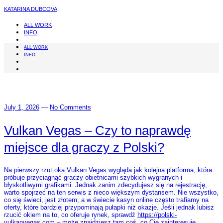
KATARINA DUBCOVA
ALL WORK
INFO
ALL WORK
INFO
July 1, 2026
—
No Comments
Vulkan Vegas – Czy to naprawdę
miejsce dla graczy z Polski?
Na pierwszy rzut oka Vulkan Vegas wygląda jak kolejna platforma, która
próbuje przyciągnąć graczy obietnicami szybkich wygranych i
błyskotliwymi grafikami. Jednak zanim zdecydujesz się na rejestrację,
warto spojrzeć na ten serwis z nieco większym dystansem. Nie wszystko,
co się świeci, jest złotem, a w świecie kasyn online często trafiamy na
oferty, które bardziej przypominają pułapki niż okazje. Jeśli jednak lubisz
rzucić okiem na to, co oferuje rynek, sprawdź
https://polski-
vulkanvegas.com
– może znajdziesz tam coś, co Cię zainteresuje.