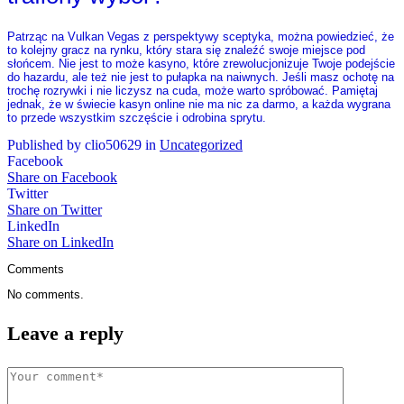
Patrząc na Vulkan Vegas z perspektywy sceptyka, można powiedzieć, że
to kolejny gracz na rynku, który stara się znaleźć swoje miejsce pod
słońcem. Nie jest to może kasyno, które zrewolucjonizuje Twoje podejście
do hazardu, ale też nie jest to pułapka na naiwnych. Jeśli masz ochotę na
trochę rozrywki i nie liczysz na cuda, może warto spróbować. Pamiętaj
jednak, że w świecie kasyn online nie ma nic za darmo, a każda wygrana
to przede wszystkim szczęście i odrobina sprytu.
Published by clio50629 in
Uncategorized
Facebook
Share on Facebook
Twitter
Share on Twitter
LinkedIn
Share on LinkedIn
Comments
No comments.
Leave a reply