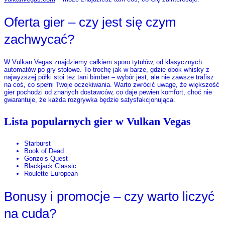
Oferta gier – czy jest się czym
zachwycać?
W Vulkan Vegas znajdziemy całkiem sporo tytułów, od klasycznych
automatów po gry stołowe. To trochę jak w barze, gdzie obok whisky z
najwyższej półki stoi też tani bimber – wybór jest, ale nie zawsze trafisz
na coś, co spełni Twoje oczekiwania. Warto zwrócić uwagę, że większość
gier pochodzi od znanych dostawców, co daje pewien komfort, choć nie
gwarantuje, że każda rozgrywka będzie satysfakcjonująca.
Lista popularnych gier w Vulkan Vegas
Starburst
Book of Dead
Gonzo’s Quest
Blackjack Classic
Roulette European
Bonusy i promocje – czy warto liczyć
na cuda?