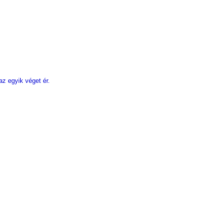
z egyik véget ér.