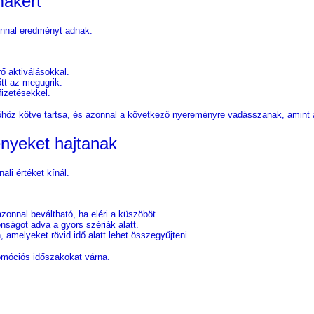
makért
onnal eredményt adnak.
 aktiválásokkal.
őtt az megugrik.
fizetésekkel.
őhöz kötve tartsa, és azonnal a következő nyereményre vadásszanak, amint a
nyeket hajtanak
ali értéket kínál.
zonnal beváltható, ha eléri a küszöböt.
nságot adva a gyors szériák alatt.
amelyeket rövid idő alatt lehet összegyűjteni.
romóciós időszakokat várna.