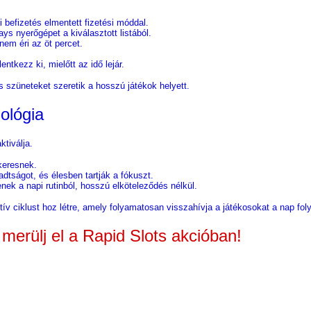
 befizetés elmentett fizetési móddal.
nyerőgépet a kiválasztott listából.
nem éri az öt percet.
ntkezz ki, mielőtt az idő lejár.
s szüneteket szeretik a hosszú játékok helyett.
hológia
ktiválja.
keresnek.
dtságot, és élesben tartják a fókuszt.
ek a napi rutinból, hosszú elköteleződés nélkül.
tív ciklust hoz létre, amely folyamatosan visszahívja a játékosokat a nap fo
erülj el a Rapid Slots akcióban!