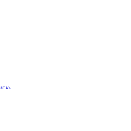
lyamán.