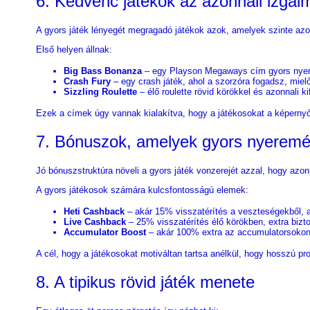
6. Kedvenc játékok az azonnali izgal
A gyors játék lényegét megragadó játékok azok, amelyek szinte az
Első helyen állnak:
Big Bass Bonanza
– egy Playson Megaways cím gyors nyerő
Crash Fury
– egy crash játék, ahol a szorzóra fogadsz, miel
Sizzling Roulette
– élő roulette rövid körökkel és azonnali ki
Ezek a címek úgy vannak kialakítva, hogy a játékosokat a képerny
7. Bónuszok, amelyek gyors nyeremé
Jó bónuszstruktúra növeli a gyors játék vonzerejét azzal, hogy azonn
A gyors játékosok számára kulcsfontosságú elemek:
Heti Cashback
– akár 15% visszatérítés a veszteségekből, a
Live Cashback
– 25% visszatérítés élő körökben, extra bizto
Accumulator Boost
– akár 100% extra az accumulatorsokon, 
A cél, hogy a játékosokat motiváltan tartsa anélkül, hogy hosszú p
8. A tipikus rövid játék menete