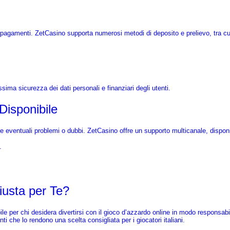
ei pagamenti. ZetCasino supporta numerosi metodi di deposito e prelievo, tra cu
sima sicurezza dei dati personali e finanziari degli utenti.
Disponibile
te eventuali problemi o dubbi. ZetCasino offre un supporto multicanale, disponi
.
iusta per Te?
le per chi desidera divertirsi con il gioco d’azzardo online in modo responsabi
i che lo rendono una scelta consigliata per i giocatori italiani.