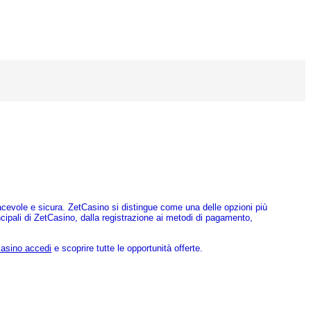
acevole e sicura. ZetCasino si distingue come una delle opzioni più
rincipali di ZetCasino, dalla registrazione ai metodi di pagamento,
casino accedi
e scoprire tutte le opportunità offerte.