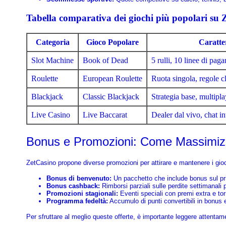
Tabella comparativa dei giochi più popolari su 
Categoria
Gioco Popolare
Caratter
Slot Machine
Book of Dead
5 rulli, 10 linee di pa
Roulette
European Roulette
Ruota singola, regole c
Blackjack
Classic Blackjack
Strategia base, multipla
Live Casino
Live Baccarat
Dealer dal vivo, chat in
Bonus e Promozioni: Come Massimizz
ZetCasino propone diverse promozioni per attirare e mantenere i giocat
Bonus di benvenuto:
Un pacchetto che include bonus sul primo
Bonus cashback:
Rimborsi parziali sulle perdite settimanali pe
Promozioni stagionali:
Eventi speciali con premi extra e tor
Programma fedeltà:
Accumulo di punti convertibili in bonus e
Per sfruttare al meglio queste offerte, è importante leggere attentame