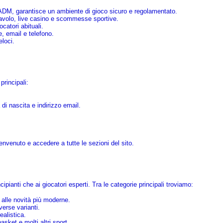
M, garantisce un ambiente di gioco sicuro e regolamentato.
avolo, live casino e scommesse sportive.
ocatori abituali.
e, email e telefono.
eloci.
e
rincipali:
di nascita e indirizzo email.
envenuto e accedere a tutte le sezioni del sito.
pianti che ai giocatori esperti. Tra le categorie principali troviamo:
i alle novità più moderne.
verse varianti.
ealistica.
sket e molti altri sport.